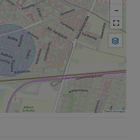
−
Tiles ©
basemap.at