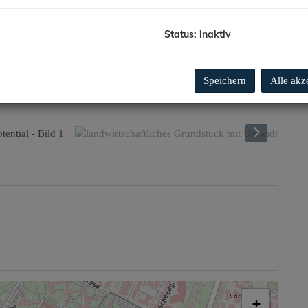
Status: inaktiv
K
Speichern
Alle akz
+