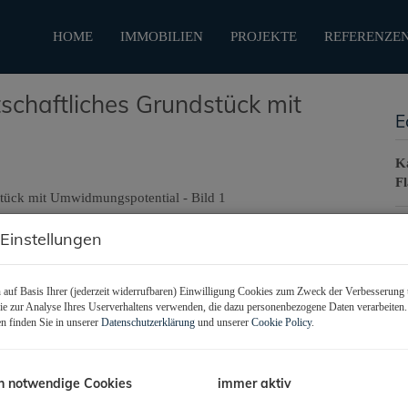
HOME
IMMOBILIEN
PROJEKTE
REFERENZE
tschaftliches Grundstück mit
E
K
F
 Einstellungen
B
Ob
auf Basis Ihrer (jederzeit widerrufbaren) Einwilligung Cookies zum Zweck der Verbesserung 
V
e zur Analyse Ihres Userverhaltens verwenden, die dazu personenbezogene Daten verarbeiten
n finden Sie in unserer
Datenschutzerklärung
und unserer
Cookie Policy
.
O
K
N
F
h notwendige Cookies
immer aktiv
G