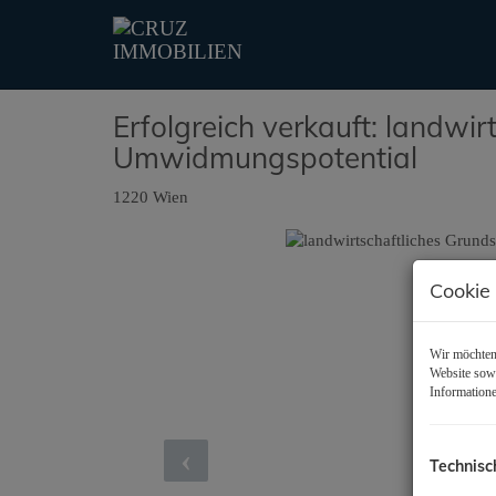
Erfolgreich verkauft: landwir
Umwidmungspotential
1220 Wien
Cookie
Wir möchten 
Website sowi
Informatione
Technisc