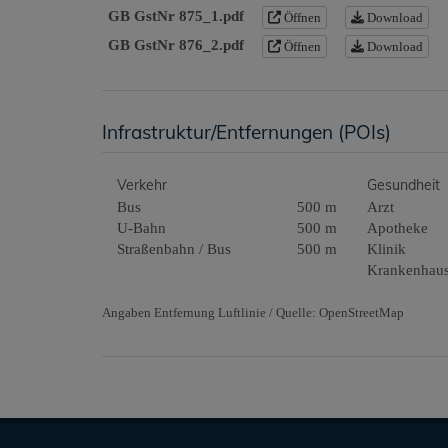
GB GstNr 875_1.pdf
Öffnen
Download
GB GstNr 876_2.pdf
Öffnen
Download
Infrastruktur/Entfernungen (POIs)
Verkehr
Gesundheit
Bus
500 m
Arzt
U-Bahn
500 m
Apotheke
Straßenbahn / Bus
500 m
Klinik
Krankenhau
Angaben Entfernung Luftlinie / Quelle: OpenStreetMap