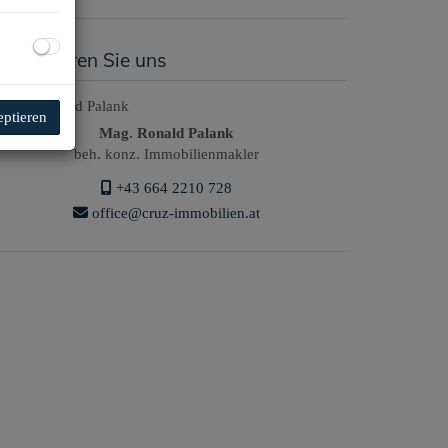
ontaktieren Sie uns
eptieren
Mag. Ronald Palank
beh. konz. Immobilienmakler
+43 664 2210 728
office@cruz-immobilien.at