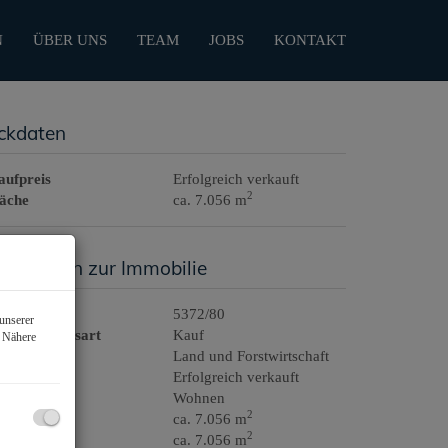
N
ÜBER UNS
TEAM
JOBS
KONTAKT
ckdaten
aufpreis
Erfolgreich verkauft
2
läche
ca. 7.056 m
asisdaten zur Immobilie
jektnr.
5372/80
unserer
ermarktungsart
Kauf
. Nähere
bjektart
Land und Forstwirtschaft
aufpreis
Erfolgreich verkauft
utzungsart
Wohnen
2
läche
ca. 7.056 m
2
rundfläche
ca. 7.056 m